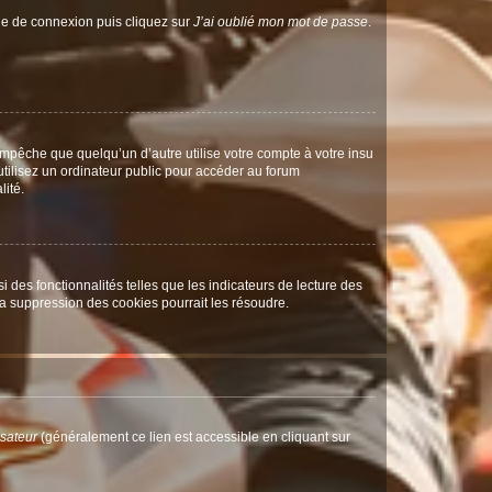
age de connexion puis cliquez sur
J’ai oublié mon mot de passe
.
pêche que quelqu’un d’autre utilise votre compte à votre insu
tilisez un ordinateur public pour accéder au forum
lité.
 des fonctionnalités telles que les indicateurs de lecture des
a suppression des cookies pourrait les résoudre.
isateur
(généralement ce lien est accessible en cliquant sur