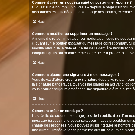
Comment créer un nouveau sujet ou poster une réponse ?
Cliquez sur le bouton « Nouveau » depuis la page d’un forum ou
disponibles est affichée en bas de page des forums, exemple 
Haut
Comment modifier ou supprimer un message ?
À moins d’être administrateur ou modérateur, vous ne pouvez 
cliquant sur le bouton
modifier
du message correspondant. Si que
modifié ainsi que la date et l’heure de la dernière modificatio
indiquant qu’ils ont modifié le message de leur propre initiat
Haut
Comment ajouter une signature à mes messages ?
Vous devez d’abord créer une signature depuis votre panneau d
la signature par défaut à tous vos messages en activant l’option
vous pourrez toujours empêcher une signature d’être ajoutée
Haut
Comment créer un sondage ?
Il est facile de créer un sondage, lors de la publication d’un n
message (si vous ne le voyez pas, vous n’avez probablement pas
champ des réponses. Vous pouvez aussi indiquer le nombre de rép
une durée illimitée) et enfin permettre aux utilisateurs de modifi