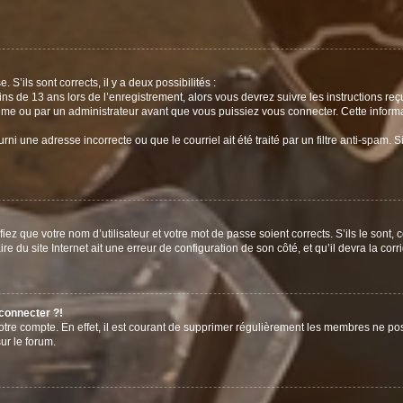
 S’ils sont corrects, il y a deux possibilités :
ins de 13 ans lors de l’enregistrement, alors vous devrez suivre les instructions r
me ou par un administrateur avant que vous puissiez vous connecter. Cette informat
rni une adresse incorrecte ou que le courriel ait été traité par un filtre anti-spam. S
iez que votre nom d’utilisateur et votre mot de passe soient corrects. S’ils le sont,
e du site Internet ait une erreur de configuration de son côté, et qu’il devra la corri
 connecter ?!
votre compte. En effet, il est courant de supprimer régulièrement les membres ne pos
ur le forum.