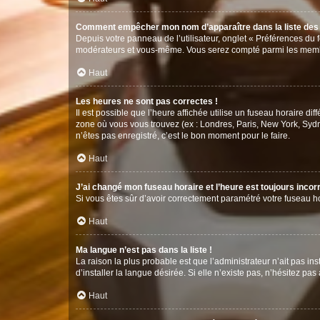
Comment empêcher mon nom d’apparaître dans la liste de
Depuis votre panneau de l’utilisateur, onglet « Préférences du 
modérateurs et vous-même. Vous serez compté parmi les membr
Haut
Les heures ne sont pas correctes !
Il est possible que l’heure affichée utilise un fuseau horaire d
zone où vous vous trouvez (ex : Londres, Paris, New York, Syd
n’êtes pas enregistré, c’est le bon moment pour le faire.
Haut
J’ai changé mon fuseau horaire et l’heure est toujours incorr
Si vous êtes sûr d’avoir correctement paramétré votre fuseau hor
Haut
Ma langue n’est pas dans la liste !
La raison la plus probable est que l’administrateur n’ait pas 
d’installer la langue désirée. Si elle n’existe pas, n’hésitez pa
Haut