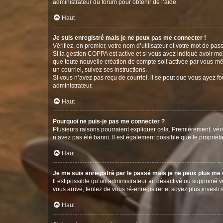
administrateur du forum pour obtenir de l’aide.
Haut
Je suis enregistré mais je ne peux pas me connecter !
Vérifiez, en premier, votre nom d’utilisateur et votre mot de passe.
Si la gestion COPPA est active et si vous avez indiqué avoir mo
que toute nouvelle création de compte soit activée par vous-mê
un courriel, suivez ses instructions.
Si vous n’avez pas reçu de courriel, il se peut que vous ayez fou
administrateur.
Haut
Pourquoi ne puis-je pas me connecter ?
Plusieurs raisons pourraient expliquer cela. Premièrement, vérif
n’avez pas été banni. Il est également possible que le propriétair
Haut
Je me suis enregistré par le passé mais je ne peux plus me
Il est possible qu’un administrateur ait désactivé ou supprimé 
vous arrive, tentez de vous ré-enregistrer et soyez plus investi s
Haut