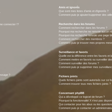
Amis et ignorés
Que sont mes listes d’amis et d’ignorés ?
?
Comment puis-je ajouter/supprimer des utilis
Recherche dans les forums
e connecter !?
Comment rechercher dans les forums ?
Pourquoi ma recherche ne renvoie aucun ré
Pourquoi ma recherche renvoie une page bl
Comment rechercher des membres ?
Comment puis-je trouver mes propres mess
Surveillance et favoris
Quelle est la différence entre les favoris et l
Comment mettre en favoris ou surveiller des
Comment surveiller des forums ?
Comment puis-je supprimer mes surveillanc
message ?
Fichiers joints
Quels fichiers joints sont autorisés sur ce f
Comment trouver tous mes fichiers joints ?
Concernant phpBB
Qui a développé ce logiciel de forum ?
Pourquoi la fonctionnalité X n’est pas dispon
Qui contacter pour les abus ou les questio
Comment puis-je contacter un administrateu