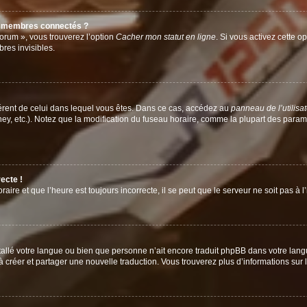
s membres connectés ?
forum », vous trouverez l’option
Cacher mon statut en ligne
. Si vous activez cette o
es invisibles.
ifférent de celui dans lequel vous êtes. Dans ce cas, accédez au
panneau de l’utilisa
ney, etc.). Notez que la modification du fuseau horaire, comme la plupart des para
ecte !
aire et que l’heure est toujours incorrecte, il se peut que le serveur ne soit pas à
installé votre langue ou bien que personne n’ait encore traduit phpBB dans votre l
s à créer et partager une nouvelle traduction. Vous trouverez plus d’informations sur l