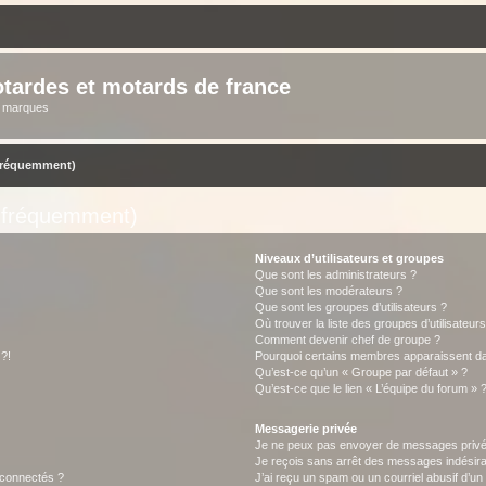
tardes et motards de france
s marques
 fréquemment)
s fréquemment)
Niveaux d’utilisateurs et groupes
Que sont les administrateurs ?
Que sont les modérateurs ?
Que sont les groupes d’utilisateurs ?
Où trouver la liste des groupes d’utilisateur
Comment devenir chef de groupe ?
 ?!
Pourquoi certains membres apparaissent dan
Qu’est-ce qu’un « Groupe par défaut » ?
Qu’est-ce que le lien « L’équipe du forum » 
Messagerie privée
Je ne peux pas envoyer de messages privé
Je reçois sans arrêt des messages indésira
 connectés ?
J’ai reçu un spam ou un courriel abusif d’u