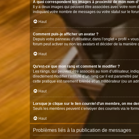
A quoi correspondent les images à proximité de mon nom d’u
Il y a deux images qui peuvent être associées avec votre nom d’
indiquant votre nombre de messages ou votre statut sur le fo
Haut
Comment puis-je afficher un avatar ?
Depuis votre panneau d’utilisateur, dans l’onglet « profil » vou
forum peut activer ou non les avatars et décider de la manière d
Haut
Qu’est-ce que mon rang et comment le modifier ?
Les rangs, qui peuvent être associés au nom d’utilisateur, ind
directement modifier l’intitulé d’un rang car il est paramétré p
cette pratique est rarement tolérée et un modérateur (ou un ad
Haut
Lorsque je clique sur le lien
courriel
d’un membre, on me de
Seuls les membres peuvent s’envoyer des courriels via le formulai
Haut
Problèmes liés à la publication de messages