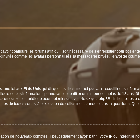
t avoir configuré les forums afin qu’il soit nécessaire de s’enregistrer pour poster
x invités comme les avatars personnalisés, la messagerie privée, l’envoi de courri
t une loi aux États-Unis qui dit que les sites Internet pouvant recueillir des infor
ollecte de ces informations permettant d’identifier un mineur de moins de 13 ans. S
tez un conseiller juridique pour obtenir son avis. Notez que phpBB Limited et les pr
gales de toutes sortes, à l’exception de celles mentionnées dans la question « Qui
réation de nouveaux comptes. Il peut également avoir banni votre IP ou interdit le no