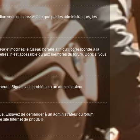
ption vous ne serez visible que par les administrateurs, les
teur
et modifiez le fuseau horaire afin qu’il corresponde à la
mètres, n’est accessible qu’aux membres du forum. Donc si vous
 l’heure. Signalez ce problème à un administrateur.
angue. Essayez de demander à un administrateur du forum
e site Internet de
phpBB
®.