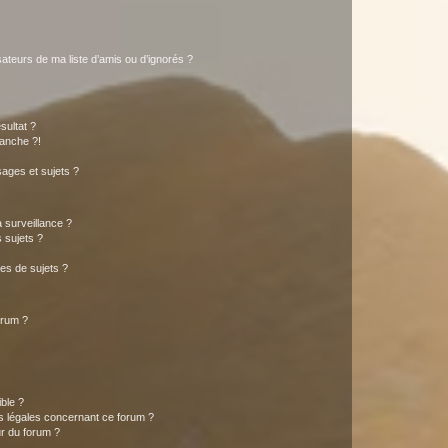
ateurs de ma liste d’amis ou d’ignorés ?
sultat ?
anche ?!
ages et sujets ?
a surveillance ?
 sujets ?
es de sujets ?
orum ?
ible ?
ns légales concernant ce forum ?
r du forum ?