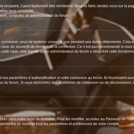
 récupéré, il peut facilement être réinitialisé. Pour ce faire, rendez vous sur la p
uveau vous connecter.
passe, contactez un administrateur du forum.
e connexion, vous ne resterez connecté que pendant une durée déterminée. Cela em
la case
Se souvenir de moi
lors de la connexion. Ce n’est pas recommandé si vous u
s cette case, cela signifie qu’un administrateur du forum a désactivé cette fonctionna
os paramètres d’authentification et votre connexion au forum. Ils fournissent aussi
teur du forum. Si vous rencontrez des problèmes de connexion ou de déconnexion, l
ockés dans notre base de données. Pour les modifier, accédez au
Panneau de l’util
 permettra de modifier tous les paramètres et préférences de votre compte.