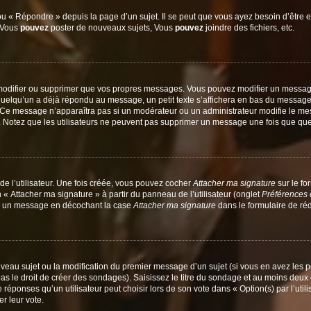
 « Répondre » depuis la page d’un sujet. Il se peut que vous ayez besoin d’être e
: Vous
pouvez
poster de nouveaux sujets, Vous
pouvez
joindre des fichiers, etc.
modifier ou supprimer que vos propres messages. Vous pouvez modifier un message
lqu’un a déjà répondu au message, un petit texte s’affichera en bas du message ind
n. Ce message n’apparaîtra pas si un modérateur ou un administrateur modifie le mes
ive. Notez que les utilisateurs ne peuvent pas supprimer un message une fois que qu
e l’utilisateur. Une fois créée, vous pouvez cocher
Attacher ma signature
sur le fo
 « Attacher ma signature » à partir du panneau de l’utilisateur (onglet
Préférences 
 à un message en décochant la case
Attacher ma signature
dans le formulaire de ré
ouveau sujet ou la modification du premier message d’un sujet (si vous en avez les p
 le droit de créer des sondages). Saisissez le titre du sondage et au moins deux o
onses qu’un utilisateur peut choisir lors de son vote dans « Option(s) par l’utilis
er leur vote.