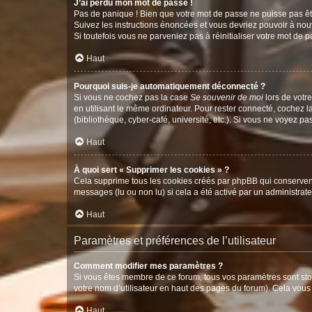
J’ai perdu mon mot de passe !
Pas de panique ! Bien que votre mot de passe ne puisse pas être
Suivez les instructions énoncées et vous devriez pouvoir à no
Si toutefois vous ne parveniez pas à réinitialiser votre mot de 
Haut
Pourquoi suis-je automatiquement déconnecté ?
Si vous ne cochez pas la case
Se souvenir de moi
lors de votr
en utilisant le même ordinateur. Pour rester connecté, cochez 
(bibliothèque, cyber-café, université, etc.). Si vous ne voyez pa
Haut
À quoi sert « Supprimer les cookies » ?
Cela supprime tous les cookies créés par phpBB qui conservent v
messages (lu ou non lu) si cela a été activé par un administra
Haut
Paramètres et préférences de l’utilisateur
Comment modifier mes paramètres ?
Si vous êtes membre de ce forum, tous vos paramètres sont st
votre nom d’utilisateur en haut des pages du forum). Cela vous
Haut