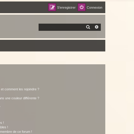
S’enregistrer
Connexion
RECHERCHER
RECHERCHE AVANCÉ
s et comment les rejoindre ?
s une couleur différente ?
?
s !
bles !
n membre de ce forum !