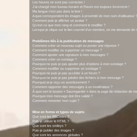
Les heures ne sont pas correctes !
J’ai changé mon fuseau horaire et l’heure est toujours incorrecte !
Ma langue n’est pas dans la liste !
A quoi correspondent les images à proximité de mon nom d’utilisateur 
Comment puis-je afficher un avatar ?
Qu’est-ce que mon rang et comment le modifier ?
Lorsque je clique sur le lien
courriel
d’un membre, on me demande de m
Problèmes liés à la publication de messages
Comment créer un nouveau sujet ou poster une réponse ?
Comment modifier ou supprimer un message ?
Comment ajouter une signature à mes messages ?
Comment créer un sondage ?
Pourquoi ne puis-je pas ajouter plus d’options à mon sondage ?
Comment modifier ou supprimer un sondage ?
Pourquoi ne puis-je pas accéder à un forum ?
Pourquoi ne puis-je pas joindre des fichiers à mon message ?
Pourquoi ai-je reçu un avertissement ?
Comment rapporter des messages à un modérateur ?
À quoi sert le bouton « Sauvegarder » dans la page de rédaction de 
Pourquoi mon message doit être validé ?
Comment remonter mon sujet ?
Mise en forme et types de sujets
Que sont les BBCodes ?
Puis-je utiliser le HTML ?
Que sont les smileys ?
Puis-je publier des images ?
Que sont les annonces globales ?