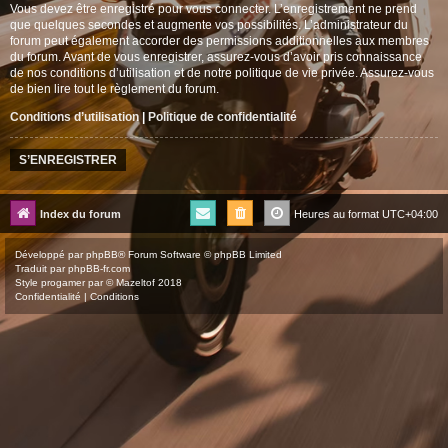
Vous devez être enregistré pour vous connecter. L’enregistrement ne prend
que quelques secondes et augmente vos possibilités. L’administrateur du
forum peut également accorder des permissions additionnelles aux membres
du forum. Avant de vous enregistrer, assurez-vous d’avoir pris connaissance
de nos conditions d’utilisation et de notre politique de vie privée. Assurez-vous
de bien lire tout le règlement du forum.
Conditions d’utilisation
|
Politique de confidentialité
S’ENREGISTRER
Index du forum
Heures au format
UTC+04:00
Développé par
phpBB
® Forum Software © phpBB Limited
Traduit par
phpBB-fr.com
Style
progamer
par ©
Mazeltof
2018
Confidentialité
|
Conditions