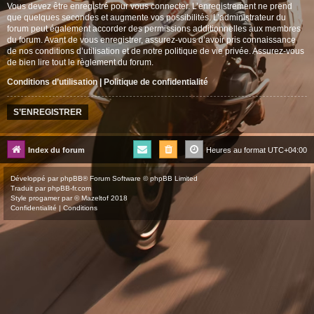
Vous devez être enregistré pour vous connecter. L’enregistrement ne prend
que quelques secondes et augmente vos possibilités. L’administrateur du
forum peut également accorder des permissions additionnelles aux membres
du forum. Avant de vous enregistrer, assurez-vous d’avoir pris connaissance
de nos conditions d’utilisation et de notre politique de vie privée. Assurez-vous
de bien lire tout le règlement du forum.
Conditions d’utilisation
|
Politique de confidentialité
S’ENREGISTRER
Index du forum
Heures au format
UTC+04:00
Développé par
phpBB
® Forum Software © phpBB Limited
Traduit par
phpBB-fr.com
Style
progamer
par ©
Mazeltof
2018
Confidentialité
|
Conditions