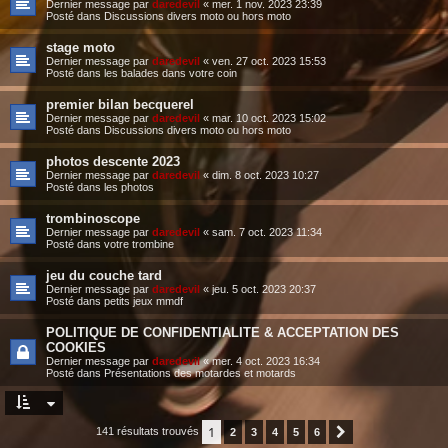
Dernier message par
daredevil
«
mer. 1 nov. 2023 23:39
Posté dans
Discussions divers moto ou hors moto
stage moto
Dernier message par
daredevil
«
ven. 27 oct. 2023 15:53
Posté dans
les balades dans votre coin
premier bilan becquerel
Dernier message par
daredevil
«
mar. 10 oct. 2023 15:02
Posté dans
Discussions divers moto ou hors moto
photos descente 2023
Dernier message par
daredevil
«
dim. 8 oct. 2023 10:27
Posté dans
les photos
trombinoscope
Dernier message par
daredevil
«
sam. 7 oct. 2023 11:34
Posté dans
votre trombine
jeu du couche tard
Dernier message par
daredevil
«
jeu. 5 oct. 2023 20:37
Posté dans
petits jeux mmdf
POLITIQUE DE CONFIDENTIALITE & ACCEPTATION DES
COOKIES
Dernier message par
daredevil
«
mer. 4 oct. 2023 16:34
Posté dans
Présentations des motardes et motards
1
141 résultats trouvés
2
3
4
5
6
Suivante