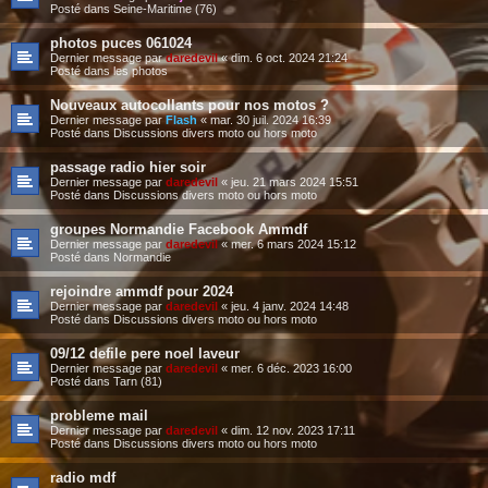
Posté dans
Seine-Maritime (76)
photos puces 061024
Dernier message par
daredevil
«
dim. 6 oct. 2024 21:24
Posté dans
les photos
Nouveaux autocollants pour nos motos ?
Dernier message par
Flash
«
mar. 30 juil. 2024 16:39
Posté dans
Discussions divers moto ou hors moto
passage radio hier soir
Dernier message par
daredevil
«
jeu. 21 mars 2024 15:51
Posté dans
Discussions divers moto ou hors moto
groupes Normandie Facebook Ammdf
Dernier message par
daredevil
«
mer. 6 mars 2024 15:12
Posté dans
Normandie
rejoindre ammdf pour 2024
Dernier message par
daredevil
«
jeu. 4 janv. 2024 14:48
Posté dans
Discussions divers moto ou hors moto
09/12 defile pere noel laveur
Dernier message par
daredevil
«
mer. 6 déc. 2023 16:00
Posté dans
Tarn (81)
probleme mail
Dernier message par
daredevil
«
dim. 12 nov. 2023 17:11
Posté dans
Discussions divers moto ou hors moto
radio mdf