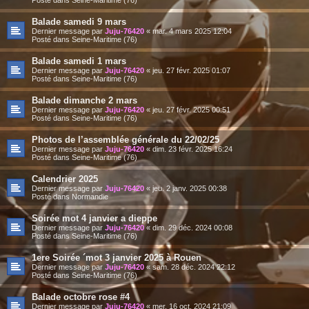
Balade samedi 9 mars
Dernier message par
Juju-76420
«
mar. 4 mars 2025 12:04
Posté dans
Seine-Maritime (76)
Balade samedi 1 mars
Dernier message par
Juju-76420
«
jeu. 27 févr. 2025 01:07
Posté dans
Seine-Maritime (76)
Balade dimanche 2 mars
Dernier message par
Juju-76420
«
jeu. 27 févr. 2025 00:51
Posté dans
Seine-Maritime (76)
Photos de l’assemblée générale du 22/02/25
Dernier message par
Juju-76420
«
dim. 23 févr. 2025 16:24
Posté dans
Seine-Maritime (76)
Calendrier 2025
Dernier message par
Juju-76420
«
jeu. 2 janv. 2025 00:38
Posté dans
Normandie
Soirée mot 4 janvier a dieppe
Dernier message par
Juju-76420
«
dim. 29 déc. 2024 00:08
Posté dans
Seine-Maritime (76)
1ere Soirée ´mot 3 janvier 2025 à Rouen
Dernier message par
Juju-76420
«
sam. 28 déc. 2024 22:12
Posté dans
Seine-Maritime (76)
Balade octobre rose #4
Dernier message par
Juju-76420
«
mer. 16 oct. 2024 21:09