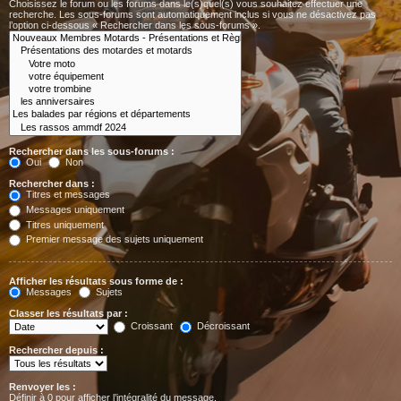
Choisissez le forum ou les forums dans le(s)quel(s) vous souhaitez effectuer une
recherche. Les sous-forums sont automatiquement inclus si vous ne désactivez pas
l’option ci-dessous « Rechercher dans les sous-forums ».
Rechercher dans les sous-forums :
Oui
Non
Rechercher dans :
Titres et messages
Messages uniquement
Titres uniquement
Premier message des sujets uniquement
Afficher les résultats sous forme de :
Messages
Sujets
Classer les résultats par :
Croissant
Décroissant
Rechercher depuis :
Renvoyer les :
Définir à 0 pour afficher l’intégralité du message.