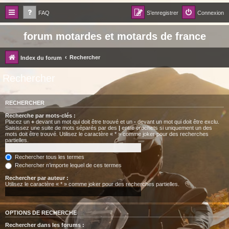
FAQ
S’enregistrer
Connexion
forum motardes et motards de france
Rechercher
Index du forum
Rechercher
RECHERCHER
Recherche par mots-clés :
Placez un
+
devant un mot qui doit être trouvé et un
-
devant un mot qui doit être exclu.
Saisissez une suite de mots séparés par des
|
entre crochets si uniquement un des
mots doit être trouvé. Utilisez le caractère « * » comme joker pour des recherches
partielles.
Rechercher tous les termes
Rechercher n’importe lequel de ces termes
Rechercher par auteur :
Utilisez le caractère « * » comme joker pour des recherches partielles.
OPTIONS DE RECHERCHE
Rechercher dans les forums :