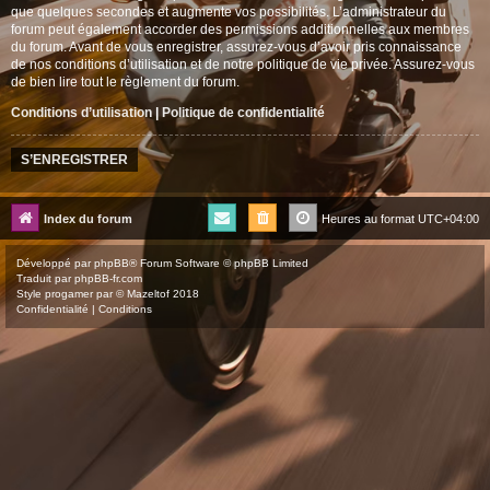
que quelques secondes et augmente vos possibilités. L’administrateur du
forum peut également accorder des permissions additionnelles aux membres
du forum. Avant de vous enregistrer, assurez-vous d’avoir pris connaissance
de nos conditions d’utilisation et de notre politique de vie privée. Assurez-vous
de bien lire tout le règlement du forum.
Conditions d’utilisation
|
Politique de confidentialité
S’ENREGISTRER
Index du forum
Heures au format
UTC+04:00
Développé par
phpBB
® Forum Software © phpBB Limited
Traduit par
phpBB-fr.com
Style
progamer
par ©
Mazeltof
2018
Confidentialité
|
Conditions