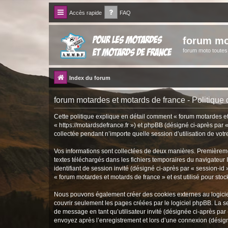
Accès rapide
FAQ
forum mo
forum moto toute
Index du forum
forum motardes et motards de france - Politique d
Cette politique explique en détail comment « forum motardes et 
« https://motardsdefrance.fr ») et phpBB (désigné ci-après par 
collectée pendant n’importe quelle session d’utilisation de votr
Vos informations sont collectées de deux manières. Premièremen
textes téléchargés dans les fichiers temporaires du navigateur I
identifiant de session invité (désigné ci-après par « session-i
« forum motardes et motards de france » et est utilisé pour stoc
Nous pouvons également créer des cookies externes au logiciel
couvrir seulement les pages créées par le logiciel phpBB. La se
de message en tant qu’utilisateur invité (désignée ci-après pa
envoyez après l’enregistrement et lors d’une connexion (désig