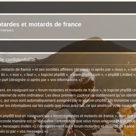
tardes et motards de france
s marques
e confidentialité
motards de france » et ses sociétés affiliées (désignés ci-après par « nous », « not
« ils », « eux », « leur », « logiciel phpBB », « www.phpbb.com », « phpBB Limited »
e part (désignée ci-après par « vos informations »).
t, en naviguant sur « forum motardes et motards de france », le logiciel phpBB cré
nternet de votre ordinateur. Les deux premiers cookies ne contiennent qu’un identifia
d »), qui vous sont automatiquement assignés par le logiciel phpBB. Un troisième co
ker les informations sur les sujets que vous avez lus, ce qui améliore votre navigati
 phpBB tout en naviguant sur « forum motardes et motards de france », bien que c
conde manière est de récupérer l’information que vous nous envoyez et que nous coll
r « messages invités »), l’enregistrement sur « forum motardes et motards de france
nés ici par « vos messages »).