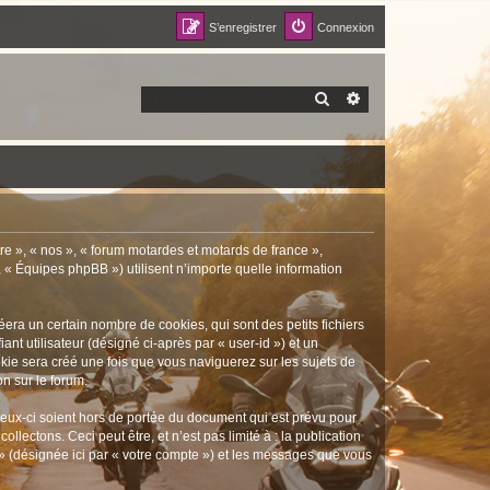
S’enregistrer
Connexion
RECHERCHER
RECHERCHE AVANCÉ
re », « nos », « forum motardes et motards de france »,
, « Équipes phpBB ») utilisent n’importe quelle information
era un certain nombre de cookies, qui sont des petits fichiers
nt utilisateur (désigné ci-après par « user-id ») et un
okie sera créé une fois que vous naviguerez sur les sujets de
on sur le forum.
eux-ci soient hors de portée du document qui est prévu pour
ectons. Ceci peut être, et n’est pas limité à : la publication
 » (désignée ici par « votre compte ») et les messages que vous