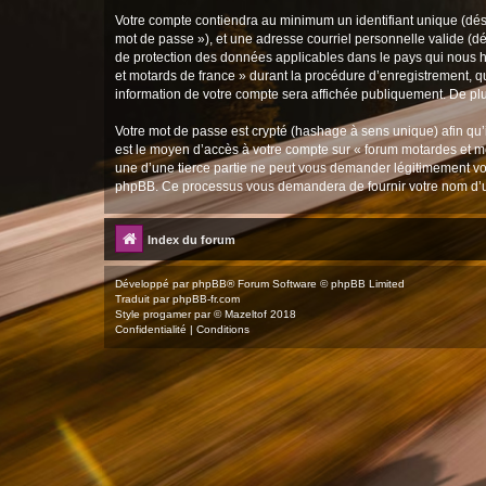
Votre compte contiendra au minimum un identifiant unique (dési
mot de passe »), et une adresse courriel personnelle valide (dé
de protection des données applicables dans le pays qui nous hé
et motards de france » durant la procédure d’enregistrement, qu
information de votre compte sera affichée publiquement. De plus
Votre mot de passe est crypté (hashage à sens unique) afin qu’i
est le moyen d’accès à votre compte sur « forum motardes et m
une d’une tierce partie ne peut vous demander légitimement votr
phpBB. Ce processus vous demandera de fournir votre nom d’uti
Index du forum
Développé par
phpBB
® Forum Software © phpBB Limited
Traduit par
phpBB-fr.com
Style
progamer
par ©
Mazeltof
2018
Confidentialité
|
Conditions