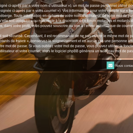
gné ci-après par « votre nom d’utilisateur »), un mot de passe personnel utilisé po
signée ci-après par « votre courriel »). Vos informations pour votre compte sur « f
berge. Toute information en-dehors de votre nom d’utilisateur, de votre mot de pa
’elle soit obligatoire ou non, reste à la discrétion de « forum motardes et motards 
, dans votre profil, vous pouvez souscrire ou non à l’envoi automatique de courriel
l soit sécurisé. Cependant, il est recommandé de ne pas utiliser le même mot de pas
otards de france », conservez-le soigneusement et en aucun cas une personne affi
e mot de passe. Si vous oubliez votre mot de passe, vous pouvez utiliser la fonctio
lisateur et votre courriel, alors le logiciel phpBB générera un nouveau mot de pa
Nous contac