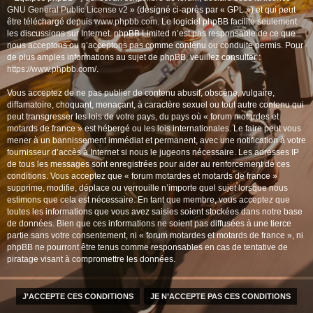
GNU General Public License v2
» (désigné ci-après par « GPL ») et qui peut
être téléchargé depuis
www.phpbb.com
. Le logiciel phpBB facilite seulement
les discussions sur Internet. phpBB Limited n’est pas responsable de ce que
nous acceptons ou n’acceptons pas comme contenu ou conduite permis. Pour
de plus amples informations au sujet de phpBB, veuillez consulter :
https://www.phpbb.com/
.
Vous acceptez de ne pas publier de contenu abusif, obscène, vulgaire,
diffamatoire, choquant, menaçant, à caractère sexuel ou tout autre contenu qui
peut transgresser les lois de votre pays, du pays où « forum motardes et
motards de france » est hébergé ou les lois internationales. Le faire peut vous
mener à un bannissement immédiat et permanent, avec une notification à votre
fournisseur d’accès à Internet si nous le jugeons nécessaire. Les adresses IP
de tous les messages sont enregistrées pour aider au renforcement de ces
conditions. Vous acceptez que « forum motardes et motards de france »
supprime, modifie, déplace ou verrouille n’importe quel sujet lorsque nous
estimons que cela est nécessaire. En tant que membre, vous acceptez que
toutes les informations que vous avez saisies soient stockées dans notre base
de données. Bien que ces informations ne soient pas diffusées à une tierce
partie sans votre consentement, ni « forum motardes et motards de france », ni
phpBB ne pourront être tenus comme responsables en cas de tentative de
piratage visant à compromettre les données.