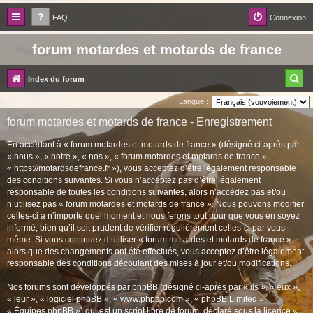
FAQ
Connexion
forum motardes et motards de france
R
Index du forum
e
Langue :
c
forum motardes et motards de france - Enregistrement
h
En accédant à « forum motardes et motards de france » (désigné ci-après par
e
« nous », « notre », « nos », « forum motardes et motards de france »,
« https://motardsdefrance.fr »), vous acceptez d’être légalement responsable
r
des conditions suivantes. Si vous n’acceptez pas d’être légalement
c
responsable de toutes les conditions suivantes, alors n’accédez pas et/ou
n’utilisez pas « forum motardes et motards de france ». Nous pouvons modifier
h
celles-ci à n’importe quel moment et nous ferons tout pour que vous en soyez
informé, bien qu’il soit prudent de vérifier régulièrement celles-ci par vous-
e
même. Si vous continuez d’utiliser « forum motardes et motards de france »
r
alors que des changements ont été effectués, vous acceptez d’être légalement
responsable des conditions découlant des mises à jour et/ou modifications.
Nos forums sont développés par phpBB (désigné ci-après par « ils », « eux »,
« leur », « logiciel phpBB », « www.phpbb.com », « phpBB Limited »,
« Équipes phpBB ») qui est un script libre de forum, déclaré sous la licence «