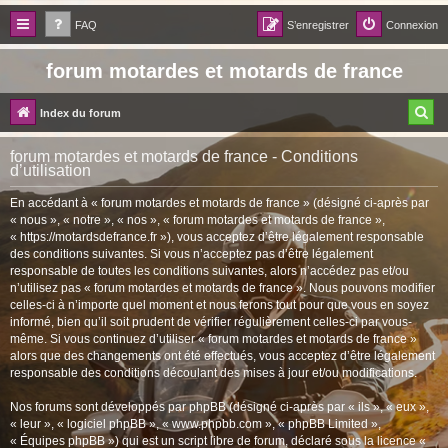
FAQ
S’enregistrer
Connexion
forum motardes et motards de france
R
Index du forum
e
forum motardes et motards de france - Conditions
c
d’utilisation
h
En accédant à « forum motardes et motards de france » (désigné ci-après par
« nous », « notre », « nos », « forum motardes et motards de france »,
e
« https://motardsdefrance.fr »), vous acceptez d’être légalement responsable
r
des conditions suivantes. Si vous n’acceptez pas d’être légalement
responsable de toutes les conditions suivantes, alors n’accédez pas et/ou
c
n’utilisez pas « forum motardes et motards de france ». Nous pouvons modifier
h
celles-ci à n’importe quel moment et nous ferons tout pour que vous en soyez
informé, bien qu’il soit prudent de vérifier régulièrement celles-ci par vous-
e
même. Si vous continuez d’utiliser « forum motardes et motards de france »
r
alors que des changements ont été effectués, vous acceptez d’être légalement
responsable des conditions découlant des mises à jour et/ou modifications.
Nos forums sont développés par phpBB (désigné ci-après par « ils », « eux »,
« leur », « logiciel phpBB », « www.phpbb.com », « phpBB Limited »,
« Équipes phpBB ») qui est un script libre de forum, déclaré sous la licence «