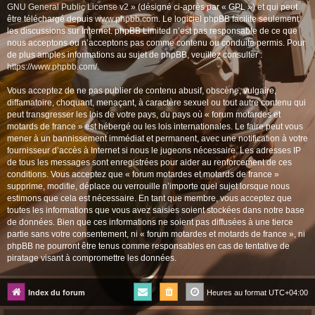
GNU General Public License v2
» (désigné ci-après par « GPL ») et qui peut
être téléchargé depuis
www.phpbb.com
. Le logiciel phpBB facilite seulement
les discussions sur Internet. phpBB Limited n’est pas responsable de ce que
nous acceptons ou n’acceptons pas comme contenu ou conduite permis. Pour
de plus amples informations au sujet de phpBB, veuillez consulter :
https://www.phpbb.com/
.
Vous acceptez de ne pas publier de contenu abusif, obscène, vulgaire,
diffamatoire, choquant, menaçant, à caractère sexuel ou tout autre contenu qui
peut transgresser les lois de votre pays, du pays où « forum motardes et
motards de france » est hébergé ou les lois internationales. Le faire peut vous
mener à un bannissement immédiat et permanent, avec une notification à votre
fournisseur d’accès à Internet si nous le jugeons nécessaire. Les adresses IP
de tous les messages sont enregistrées pour aider au renforcement de ces
conditions. Vous acceptez que « forum motardes et motards de france »
supprime, modifie, déplace ou verrouille n’importe quel sujet lorsque nous
estimons que cela est nécessaire. En tant que membre, vous acceptez que
toutes les informations que vous avez saisies soient stockées dans notre base
de données. Bien que ces informations ne soient pas diffusées à une tierce
partie sans votre consentement, ni « forum motardes et motards de france », ni
phpBB ne pourront être tenus comme responsables en cas de tentative de
piratage visant à compromettre les données.
Index du forum
Heures au format
UTC+04:00