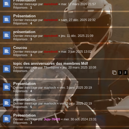
Présentation
Dernier message par
daredevil
«
mar. 17 mars 2026 21:57
Réponses :
1
Présentation
Dernier message par
daredevil
«
sam. 27 déc. 2025 22:32
Réponses :
4
présentation
Dernier message par
daredevil
«
jeu. 11 déc. 2025 21:09
Réponses :
3
Coucou
Dernier message par
daredevil
«
mar. 3 juin 2025 13:02
Réponses :
3
topic des anniversaires des membres Mdf
Dernier message par
Thorbjörn
«
jeu. 20 mars 2025 10:08
Réponses :
17
1
2
Presentation
Dernier message par
marloch
«
ven. 3 janv. 2025 20:19
Réponses :
4
presentation
Dernier message par
marloch
«
ven. 3 janv. 2025 20:19
Réponses :
5
Presentation
Dernier message par
Juju-76420
«
mer. 30 oct. 2024 23:31
Réponses :
3