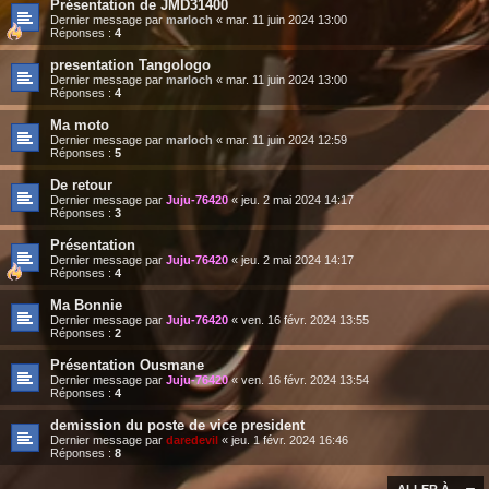
Présentation de JMD31400
Dernier message par
marloch
«
mar. 11 juin 2024 13:00
Réponses :
4
presentation Tangologo
Dernier message par
marloch
«
mar. 11 juin 2024 13:00
Réponses :
4
Ma moto
Dernier message par
marloch
«
mar. 11 juin 2024 12:59
Réponses :
5
De retour
Dernier message par
Juju-76420
«
jeu. 2 mai 2024 14:17
Réponses :
3
Présentation
Dernier message par
Juju-76420
«
jeu. 2 mai 2024 14:17
Réponses :
4
Ma Bonnie
Dernier message par
Juju-76420
«
ven. 16 févr. 2024 13:55
Réponses :
2
Présentation Ousmane
Dernier message par
Juju-76420
«
ven. 16 févr. 2024 13:54
Réponses :
4
demission du poste de vice president
Dernier message par
daredevil
«
jeu. 1 févr. 2024 16:46
Réponses :
8