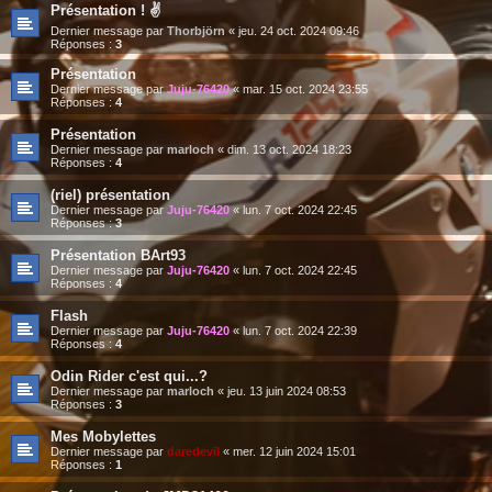
Présentation ! ✌️
Dernier message par
Thorbjörn
«
jeu. 24 oct. 2024 09:46
Réponses :
3
Présentation
Dernier message par
Juju-76420
«
mar. 15 oct. 2024 23:55
Réponses :
4
Présentation
Dernier message par
marloch
«
dim. 13 oct. 2024 18:23
Réponses :
4
(riel) présentation
Dernier message par
Juju-76420
«
lun. 7 oct. 2024 22:45
Réponses :
3
Présentation BArt93
Dernier message par
Juju-76420
«
lun. 7 oct. 2024 22:45
Réponses :
4
Flash
Dernier message par
Juju-76420
«
lun. 7 oct. 2024 22:39
Réponses :
4
Odin Rider c'est qui...?
Dernier message par
marloch
«
jeu. 13 juin 2024 08:53
Réponses :
3
Mes Mobylettes
Dernier message par
daredevil
«
mer. 12 juin 2024 15:01
Réponses :
1