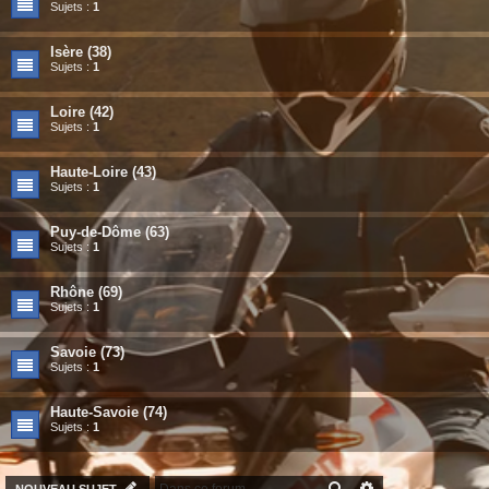
Sujets :
1
Isère (38)
Sujets :
1
Loire (42)
Sujets :
1
Haute-Loire (43)
Sujets :
1
Puy-de-Dôme (63)
Sujets :
1
Rhône (69)
Sujets :
1
Savoie (73)
Sujets :
1
Haute-Savoie (74)
Sujets :
1
RECHERCHER
RECHERCHE AV