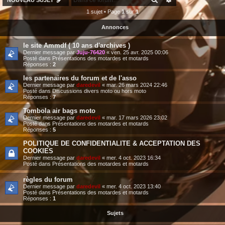
NOUVEAU SUJET
1 sujet • Page
1
sur
1
Annonces
le site Ammdf ( 10 ans d'archives )
Dernier message par
Juju-76420
«
ven. 25 avr. 2025 00:06
Posté dans
Présentations des motardes et motards
Réponses :
2
les partenaires du forum et de l'asso
Dernier message par
daredevil
«
mar. 26 mars 2024 22:46
Posté dans
Discussions divers moto ou hors moto
Réponses :
7
Tombola air bags moto
Dernier message par
daredevil
«
mar. 17 mars 2026 23:02
Posté dans
Présentations des motardes et motards
Réponses :
5
POLITIQUE DE CONFIDENTIALITE & ACCEPTATION DES
COOKIES
Dernier message par
daredevil
«
mer. 4 oct. 2023 16:34
Posté dans
Présentations des motardes et motards
règles du forum
Dernier message par
daredevil
«
mer. 4 oct. 2023 13:40
Posté dans
Présentations des motardes et motards
Réponses :
1
Sujets