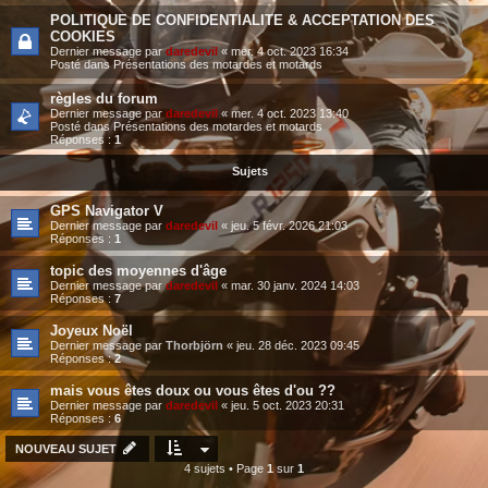
POLITIQUE DE CONFIDENTIALITE & ACCEPTATION DES
COOKIES
Dernier message par
daredevil
«
mer. 4 oct. 2023 16:34
Posté dans
Présentations des motardes et motards
règles du forum
Dernier message par
daredevil
«
mer. 4 oct. 2023 13:40
Posté dans
Présentations des motardes et motards
Réponses :
1
Sujets
GPS Navigator V
Dernier message par
daredevil
«
jeu. 5 févr. 2026 21:03
Réponses :
1
topic des moyennes d'âge
Dernier message par
daredevil
«
mar. 30 janv. 2024 14:03
Réponses :
7
Joyeux Noël
Dernier message par
Thorbjörn
«
jeu. 28 déc. 2023 09:45
Réponses :
2
mais vous êtes doux ou vous êtes d'ou ??
Dernier message par
daredevil
«
jeu. 5 oct. 2023 20:31
Réponses :
6
NOUVEAU SUJET
4 sujets • Page
1
sur
1