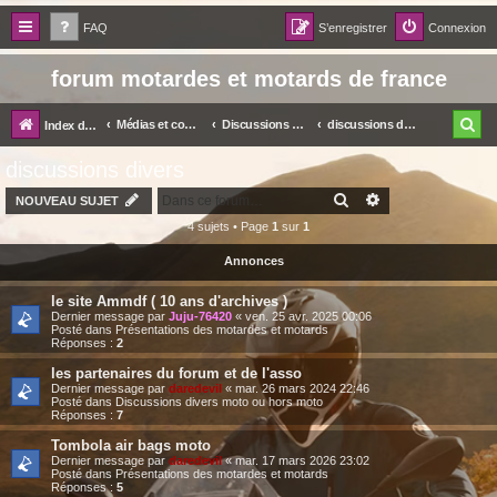
FAQ
S’enregistrer
Connexion
forum motardes et motards de france
R
Médias et communication
Discussions divers moto ou hors moto
discussions divers
Index du forum
e
discussions divers
c
RECHERCHER
RECHERCHE AV
NOUVEAU SUJET
h
4 sujets • Page
1
sur
1
e
Annonces
r
le site Ammdf ( 10 ans d'archives )
c
Dernier message par
Juju-76420
«
ven. 25 avr. 2025 00:06
Posté dans
Présentations des motardes et motards
h
Réponses :
2
e
les partenaires du forum et de l'asso
Dernier message par
daredevil
«
mar. 26 mars 2024 22:46
r
Posté dans
Discussions divers moto ou hors moto
Réponses :
7
Tombola air bags moto
Dernier message par
daredevil
«
mar. 17 mars 2026 23:02
Posté dans
Présentations des motardes et motards
Réponses :
5