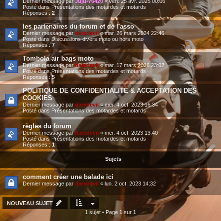
Dernier message par
Juju-76420
«
ven. 25 avr. 2025 00:06
Posté dans
Présentations des motardes et motards
Réponses :
2
les partenaires du forum et de l'asso
Dernier message par
daredevil
«
mar. 26 mars 2024 22:46
Posté dans
Discussions divers moto ou hors moto
Réponses :
7
Tombola air bags moto
Dernier message par
daredevil
«
mar. 17 mars 2026 23:02
Posté dans
Présentations des motardes et motards
Réponses :
5
POLITIQUE DE CONFIDENTIALITE & ACCEPTATION DES
COOKIES
Dernier message par
daredevil
«
mer. 4 oct. 2023 16:34
Posté dans
Présentations des motardes et motards
règles du forum
Dernier message par
daredevil
«
mer. 4 oct. 2023 13:40
Posté dans
Présentations des motardes et motards
Réponses :
1
Sujets
comment créer une balade ici
Dernier message par
daredevil
«
lun. 2 oct. 2023 14:32
NOUVEAU SUJET
1 sujet • Page
1
sur
1