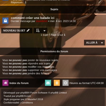
Réponses :
1
Sujets
comment créer une balade ici
Dernier message par
daredevil
«
mer. 4 oct. 2023 14:30
NOUVEAU SUJET
1 sujet • Page
1
sur
1
ALLER À
Permissions du forum
Vous
ne pouvez pas
poster de nouveaux sujets
Vous
ne pouvez pas
répondre aux sujets
Vous
ne pouvez pas
modifier vos messages
Vous
ne pouvez pas
supprimer vos messages
Vous
ne pouvez pas
joindre des fichiers
Index du forum
Heures au format
UTC+04:00
Développé par
phpBB
® Forum Software © phpBB Limited
Traduit par
phpBB-fr.com
Style
progamer
par ©
Mazeltof
2018
Confidentialité
|
Conditions