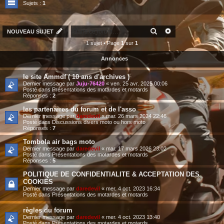
Sujets :
1
RECHERCHER
RECHERCHE AV
NOUVEAU SUJET
1 sujet • Page
1
sur
1
Annonces
le site Ammdf ( 10 ans d'archives )
Dernier message par
Juju-76420
«
ven. 25 avr. 2025 00:06
Posté dans
Présentations des motardes et motards
Réponses :
2
les partenaires du forum et de l'asso
Dernier message par
daredevil
«
mar. 26 mars 2024 22:46
Posté dans
Discussions divers moto ou hors moto
Réponses :
7
Tombola air bags moto
Dernier message par
daredevil
«
mar. 17 mars 2026 23:02
Posté dans
Présentations des motardes et motards
Réponses :
5
POLITIQUE DE CONFIDENTIALITE & ACCEPTATION DES
COOKIES
Dernier message par
daredevil
«
mer. 4 oct. 2023 16:34
Posté dans
Présentations des motardes et motards
règles du forum
Dernier message par
daredevil
«
mer. 4 oct. 2023 13:40
Posté dans
Présentations des motardes et motards