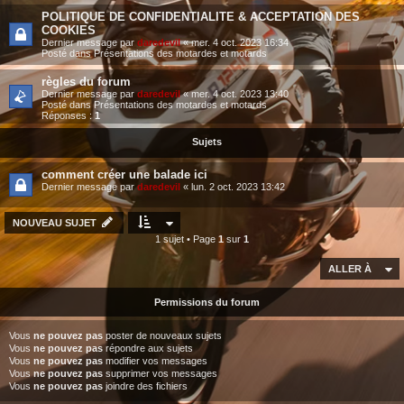
POLITIQUE DE CONFIDENTIALITE & ACCEPTATION DES
COOKIES
Dernier message par
daredevil
«
mer. 4 oct. 2023 16:34
Posté dans
Présentations des motardes et motards
règles du forum
Dernier message par
daredevil
«
mer. 4 oct. 2023 13:40
Posté dans
Présentations des motardes et motards
Réponses :
1
Sujets
comment créer une balade ici
Dernier message par
daredevil
«
lun. 2 oct. 2023 13:42
NOUVEAU SUJET
1 sujet • Page
1
sur
1
ALLER À
Permissions du forum
Vous
ne pouvez pas
poster de nouveaux sujets
Vous
ne pouvez pas
répondre aux sujets
Vous
ne pouvez pas
modifier vos messages
Vous
ne pouvez pas
supprimer vos messages
Vous
ne pouvez pas
joindre des fichiers