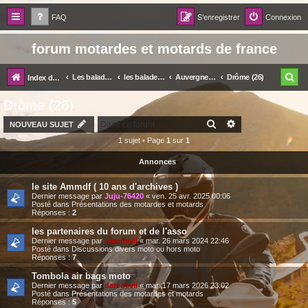
FAQ
S’enregistrer
Connexion
forum motardes et motards de france
R
Les balades par régions et départements
les balades dans votre coin
Auvergne-Rhône-Alpes
Drôme (26)
Index du forum
e
Drôme (26)
c
RECHERCHER
RECHERCHE AV
NOUVEAU SUJET
h
1 sujet • Page
1
sur
1
e
Annonces
r
le site Ammdf ( 10 ans d'archives )
c
Dernier message par
Juju-76420
«
ven. 25 avr. 2025 00:06
Posté dans
Présentations des motardes et motards
h
Réponses :
2
e
les partenaires du forum et de l'asso
Dernier message par
daredevil
«
mar. 26 mars 2024 22:46
r
Posté dans
Discussions divers moto ou hors moto
Réponses :
7
Tombola air bags moto
Dernier message par
daredevil
«
mar. 17 mars 2026 23:02
Posté dans
Présentations des motardes et motards
Réponses :
5