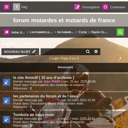
FAQ
S’enregistrer
Connexion
forum motardes et motards de france
R
Les balades par régions et départements
les balades dans votre coin
Corse
Haute-Corse
Index du forum
e
Haute-Corse
c
RECHERCHER
RECHERCHE AV
NOUVEAU SUJET
h
1 sujet • Page
1
sur
1
e
Annonces
r
le site Ammdf ( 10 ans d'archives )
c
Dernier message par
Juju-76420
«
ven. 25 avr. 2025 00:06
Posté dans
Présentations des motardes et motards
h
Réponses :
2
e
les partenaires du forum et de l'asso
Dernier message par
daredevil
«
mar. 26 mars 2024 22:46
r
Posté dans
Discussions divers moto ou hors moto
Réponses :
7
Tombola air bags moto
Dernier message par
daredevil
«
mar. 17 mars 2026 23:02
Posté dans
Présentations des motardes et motards
Réponses :
5