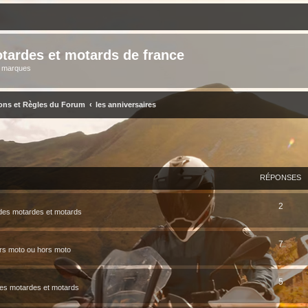
tardes et motards de france
s marques
ons et Règles du Forum
les anniversaires
ERCHER
ECHERCHE AVANCÉE
RÉPONSES
2
des motardes et motards
7
rs moto ou hors moto
5
des motardes et motards