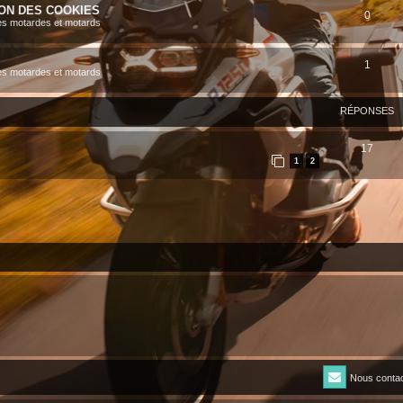
ION DES COOKIES
0
es motardes et motards
1
es motardes et motards
RÉPONSES
17
1
2
Nous contac