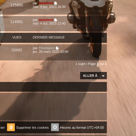
par
daredevil
125880
mer. 4 oct. 2023 16:34
par
daredevil
114991
mer. 4 oct. 2023 13:40
VUES
DERNIER MESSAGE
par
Thorbjörn
33492
jeu. 20 mars 2025 10:08
1 sujet • Page
1
sur
1
ALLER À
ter
Supprimer les cookies
Heures au format
UTC+04:00