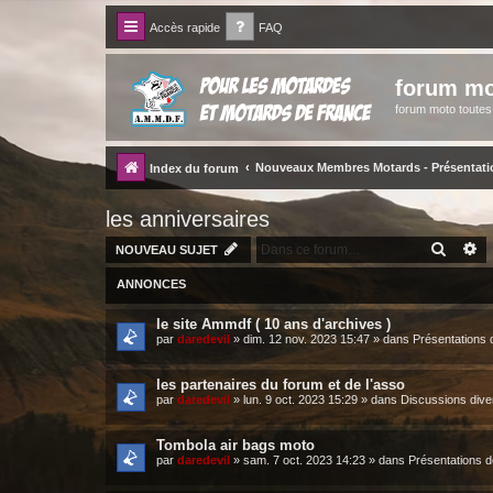
Accès rapide
FAQ
forum mo
forum moto toute
Nouveaux Membres Motards - Présentati
Index du forum
les anniversaires
RECH
R
NOUVEAU SUJET
ANNONCES
le site Ammdf ( 10 ans d'archives )
par
daredevil
»
dim. 12 nov. 2023 15:47
» dans
Présentations 
les partenaires du forum et de l'asso
par
daredevil
»
lun. 9 oct. 2023 15:29
» dans
Discussions dive
Tombola air bags moto
par
daredevil
»
sam. 7 oct. 2023 14:23
» dans
Présentations 