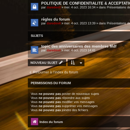
POLITIQUE DE CONFIDENTIALITE & ACCEPTAT
par
daredevil
»
mer. 4 oct. 2023 16:34
» dans
Présentations d
règles du forum
par
daredevil
»
mer. 4 oct. 2023 13:39
» dans
Présentations d
SUJETS
topic des anniversaires des membres Mdf
par
daredevil
»
mer. 4 oct. 2023 14:41
NOUVEAU SUJET
Retourner à l’index du forum
PERMISSIONS DU FORUM
Vous
ne pouvez pas
poster de nouveaux sujets
Vous
ne pouvez pas
répondre aux sujets
Vous
ne pouvez pas
modifier vos messages
Vous
ne pouvez pas
supprimer vos messages
Vous
ne pouvez pas
joindre des fichiers
Index du forum