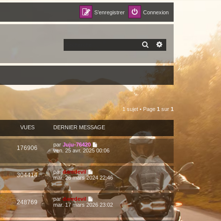
S’enregistrer
Connexion
RECHERCHER
RECHERCHE AVANCÉ
1 sujet • Page
1
sur
1
VUES
DERNIER MESSAGE
par
Juju-76420
176906
ven. 25 avr. 2025 00:06
par
daredevil
304414
mar. 26 mars 2024 22:46
par
daredevil
248769
mar. 17 mars 2026 23:02