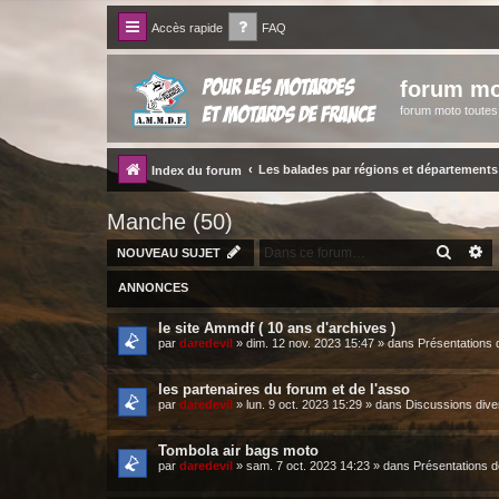
Accès rapide
FAQ
forum mo
forum moto toute
Les balades par régions et départements
Index du forum
Manche (50)
RECH
R
NOUVEAU SUJET
ANNONCES
le site Ammdf ( 10 ans d'archives )
par
daredevil
»
dim. 12 nov. 2023 15:47
» dans
Présentations 
les partenaires du forum et de l'asso
par
daredevil
»
lun. 9 oct. 2023 15:29
» dans
Discussions dive
Tombola air bags moto
par
daredevil
»
sam. 7 oct. 2023 14:23
» dans
Présentations 