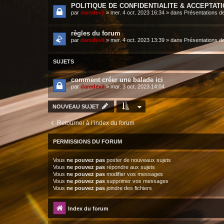
POLITIQUE DE CONFIDENTIALITE & ACCEPTAT
par
daredevil
»
mer. 4 oct. 2023 16:34
» dans
Présentations d
règles du forum
par
daredevil
»
mer. 4 oct. 2023 13:39
» dans
Présentations d
SUJETS
comment créer une balade ici
par
daredevil
»
mar. 3 oct. 2023 14:04
NOUVEAU SUJET
Retourner à l’index du forum
PERMISSIONS DU FORUM
Vous
ne pouvez pas
poster de nouveaux sujets
Vous
ne pouvez pas
répondre aux sujets
Vous
ne pouvez pas
modifier vos messages
Vous
ne pouvez pas
supprimer vos messages
Vous
ne pouvez pas
joindre des fichiers
Index du forum