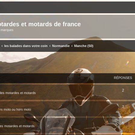
tardes et motards de france
s marques
les balades dans votre coin
Normandie
Manche (50)
ERCHER
ECHERCHE AVANCÉE
RÉPONSES
2
des motardes et motards
7
rs moto ou hors moto
5
des motardes et motards