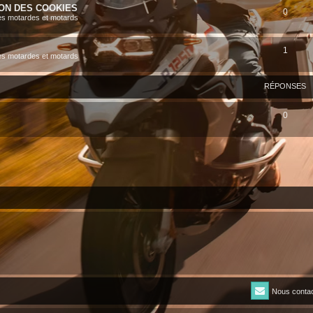
ION DES COOKIES
0
es motardes et motards
1
es motardes et motards
RÉPONSES
0
Nous contac