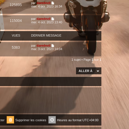
par
daredevil
125895
mer. 4 oct. 2023 16:34
par
daredevil
115004
mer. 4 oct. 2023 13:40
VUES
DERNIER MESSAGE
par
daredevil
5383
mar. 3 oct. 2023 14:04
1 sujet • Page
1
sur
1
ALLER À
ter
Supprimer les cookies
Heures au format
UTC+04:00