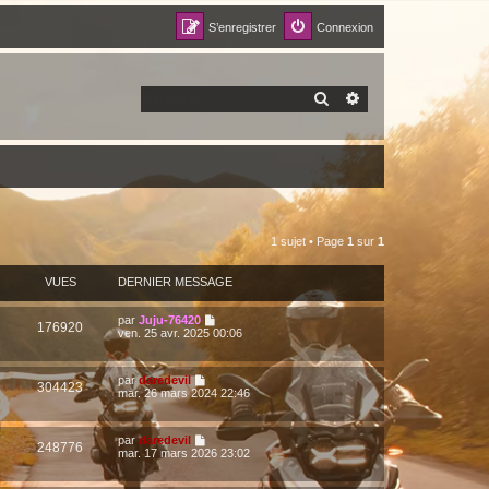
S’enregistrer
Connexion
RECHERCHER
RECHERCHE AVANCÉ
1 sujet • Page
1
sur
1
VUES
DERNIER MESSAGE
par
Juju-76420
176920
ven. 25 avr. 2025 00:06
par
daredevil
304423
mar. 26 mars 2024 22:46
par
daredevil
248776
mar. 17 mars 2026 23:02