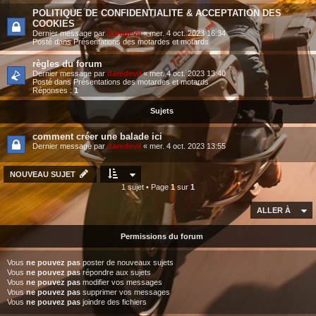
POLITIQUE DE CONFIDENTIALITE & ACCEPTATION DES
COOKIES
Dernier message par
daredevil
«
mer. 4 oct. 2023 16:34
Posté dans
Présentations des motardes et motards
règles du forum
Dernier message par
daredevil
«
mer. 4 oct. 2023 13:40
Posté dans
Présentations des motardes et motards
Réponses :
1
Sujets
comment créer une balade ici
Dernier message par
daredevil
«
mer. 4 oct. 2023 13:55
NOUVEAU SUJET
1 sujet • Page
1
sur
1
ALLER À
Permissions du forum
Vous
ne pouvez pas
poster de nouveaux sujets
Vous
ne pouvez pas
répondre aux sujets
Vous
ne pouvez pas
modifier vos messages
Vous
ne pouvez pas
supprimer vos messages
Vous
ne pouvez pas
joindre des fichiers