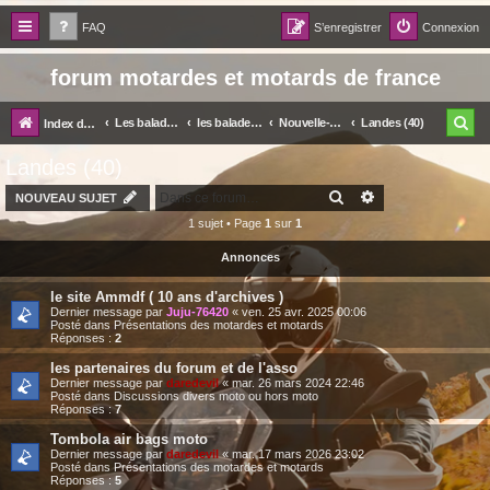
FAQ
S’enregistrer
Connexion
forum motardes et motards de france
R
Les balades par régions et départements
les balades dans votre coin
Nouvelle-Aquitaine
Landes (40)
Index du forum
e
Landes (40)
c
RECHERCHER
RECHERCHE AV
NOUVEAU SUJET
h
1 sujet • Page
1
sur
1
e
Annonces
r
le site Ammdf ( 10 ans d'archives )
c
Dernier message par
Juju-76420
«
ven. 25 avr. 2025 00:06
Posté dans
Présentations des motardes et motards
h
Réponses :
2
e
les partenaires du forum et de l'asso
Dernier message par
daredevil
«
mar. 26 mars 2024 22:46
r
Posté dans
Discussions divers moto ou hors moto
Réponses :
7
Tombola air bags moto
Dernier message par
daredevil
«
mar. 17 mars 2026 23:02
Posté dans
Présentations des motardes et motards
Réponses :
5