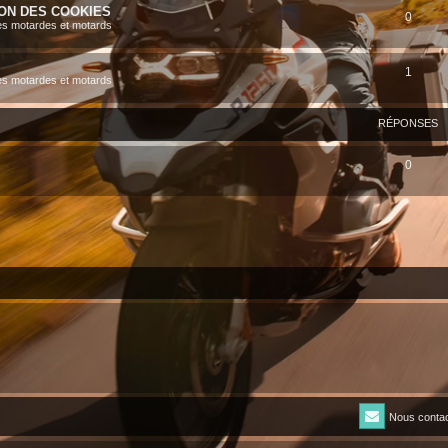
ION DES COOKIES
0
es motardes et motards
1
es motardes et motards
RÉPONSES
0
Nous contac