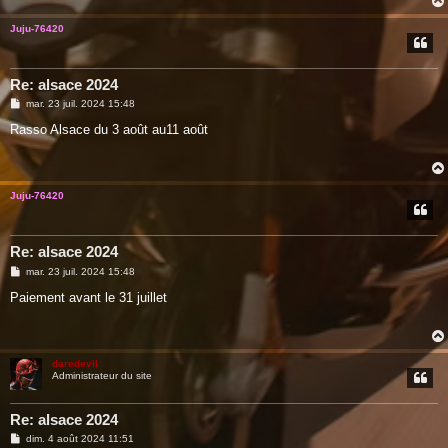
Juju-76420
Re: alsace 2024
M
mar. 23 juil. 2024 15:48
e
s
Rasso Alsace du 3 août au11 août
s
a
g
e
Juju-76420
Re: alsace 2024
M
mar. 23 juil. 2024 15:48
e
s
Paiement avant le 31 juillet
s
a
g
e
daredevil
Administrateur du site
Re: alsace 2024
M
dim. 4 août 2024 11:51