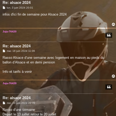
Re: alsace 2024
M
lun. 3 juin 2024 20:01
e
s
infos d'ici fin de semaine pour Alsace 2024
s
a
g
e
Juju-76420
Re: alsace 2024
M
mar. 18 juin 2024 11:06
e
s
Rasso Alsace d’une semaine avec logement en maison au pieds du
s
ballon d’Alsace et en demi pension
a
g
e
Info et tarifs à venir
Juju-76420
Re: alsace 2024
M
mer. 19 juin 2024 22:39
e
s
Rasso d’une semaine
s
Départ le 13 juillet retour le 20 juillet
a