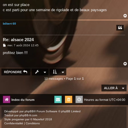
e
s
on est sur place
s
c est parti pour une semaine de rigolade et de beaux paysages
a
g
e
bébert 60
Re: alsace 2024
M
mer. 7 août 2024 12:45
e
s
profitez bien !!!
s
a
g
e
RÉPONDRE
10 messages • Page
1
sur
1
ALLER À
Index du forum
Heures au format
UTC+04:00
Développé par
phpBB
® Forum Software © phpBB Limited
Traduit par
phpBB-fr.com
Style
progamer
par ©
Mazeltof
2018
Confidentialité
|
Conditions