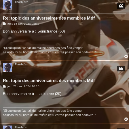
Thorbjörn
Re: topic des anniversaires des membres Mdf
M
mer. 16 oct. 2024 08:48
e
s
Bon anniversaire à : Sonicfrance (60)
s
a
g
e
"Si quelqu'un t'as fait du mal ne cherches pas à te venger,
assieds toi au bord d'une rivière et tu verras passer son cadavre. "
Thorbjörn
Re: topic des anniversaires des membres Mdf
M
jeu. 21 nov. 2024 10:10
e
s
Bon anniversaire à : Laskotree (30)
s
a
g
e
"Si quelqu'un t'as fait du mal ne cherches pas à te venger,
assieds toi au bord d'une rivière et tu verras passer son cadavre. "
Thorbjörn