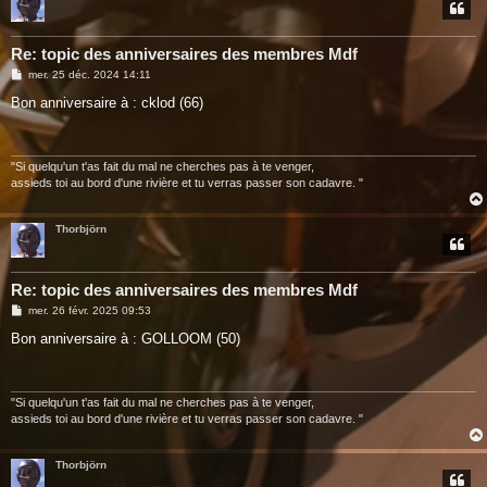
Re: topic des anniversaires des membres Mdf
M
mer. 25 déc. 2024 14:11
e
s
Bon anniversaire à : cklod (66)
s
a
g
e
"Si quelqu'un t'as fait du mal ne cherches pas à te venger,
assieds toi au bord d'une rivière et tu verras passer son cadavre. "
Thorbjörn
Re: topic des anniversaires des membres Mdf
M
mer. 26 févr. 2025 09:53
e
s
Bon anniversaire à : GOLLOOM (50)
s
a
g
e
"Si quelqu'un t'as fait du mal ne cherches pas à te venger,
assieds toi au bord d'une rivière et tu verras passer son cadavre. "
Thorbjörn