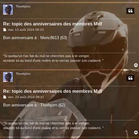
Thorbjörn
Re: topic des anniversaires des membres Mdf
M
mar. 13 août 2024 08:23
e
s
Bon anniversaire à : Meric8613 (63)
s
a
g
e
"Si quelqu'un t'as fait du mal ne cherches pas à te venger,
assieds toi au bord d'une rivière et tu verras passer son cadavre. "
Thorbjörn
Re: topic des anniversaires des membres Mdf
M
ven. 23 août 2024 09:17
e
s
Bon anniversaire à : Thorbjörn (62)
s
a
g
e
"Si quelqu'un t'as fait du mal ne cherches pas à te venger,
assieds toi au bord d'une rivière et tu verras passer son cadavre. "